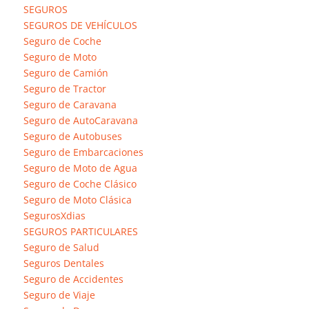
SEGUROS
Seguros Dentales
: Adeslas DENTAL Negocios y Empresas, incl
SEGUROS DE VEHÍCULOS
el cuidado especial de la salud dental.
Seguro de Coche
Seguro de Moto
Seguros daños materiales
: los seguros de daños materiales b
Seguro de Camión
ejecución de actividades, además incluye protección total pe
Seguro de Tractor
son: SegurCaixa MULTIRRIESGO INDUSTRIAL y Seguro TODO 
Seguro de Caravana
Seguros Responsabilidad Civil
: asistencia personalizada y t
Seguro de AutoCaravana
SEGUROS RESPONSABILIDAD CIVIL DIRECTIVOS – SegurCaixa 
Seguro de Autobuses
Seguro de Embarcaciones
Seguros De Arte
: SegurCaixa ART es un seguro exclusivo par
Seguro de Moto de Agua
Seguros
Teléfono de atención 24 horas: 902 242 242 C/ Artur
Seguro de Coche Clásico
Valoración y Opinión de Adeslas Seguro
Seguro de Moto Clásica
SegurosXdias
Disponemos de sistema que le permite opinar sobre Adeslas s
SEGUROS PARTICULARES
Seguro de Salud
Seguros Dentales
Seguro de Accidentes
Seguro de Viaje