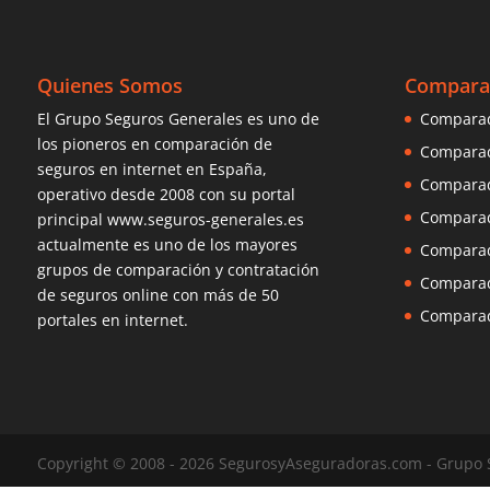
Quienes Somos
Compara
El Grupo Seguros Generales es uno de
Comparad
los pioneros en
comparación de
Comparad
seguros
en internet en España,
Comparad
operativo desde 2008 con su portal
Comparad
principal www.seguros-generales.es
actualmente es uno de los mayores
Comparad
grupos de comparación y contratación
Comparad
de seguros online con más de 50
Comparad
portales en internet.
Copyright © 2008 -
2026 SegurosyAseguradoras.com - Grupo S