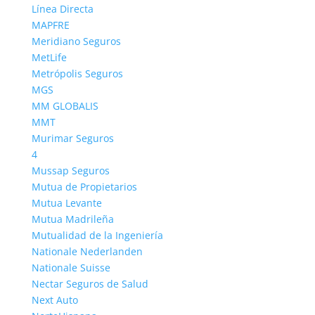
Línea Directa
MAPFRE
Meridiano Seguros
Quienes Somos
MetLife
Metrópolis Seguros
El Grupo Seguros Generales es uno de los pioneros
MGS
en
comparación de seguros
en internet en España,
MM GLOBALIS
operativo desde 2008 con su portal principal
MMT
www.seguros-generales.es actualmente es uno de
Murimar Seguros
los mayores grupos de comparación y contratación
4
de seguros online con más de 50 portales en
Mussap Seguros
internet.
Mutua de Propietarios
Mutua Levante
Comparadores de Seguros
Mutua Madrileña
Mutualidad de la Ingeniería
Comparador de Seguros
Nationale Nederlanden
Comparador de Seguros de Coche
Nationale Suisse
Comparador de Seguros de Moto
Nectar Seguros de Salud
Next Auto
Comparador de Seguros de Hogar