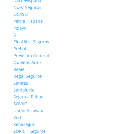
NorteHispana
Comparador de Seguros de Salud
Nuez Seguros
Comparador de Seguros de Vida
OCASO
Comparador de Seguros de Decesos
Patria Hispana
Pelayo
5
Contacto / Notas Legales
PlusUltra Seguros
Prebal
Telf. de Contacto 902 733 299
Previsora General
CONTACTO
Qualitas Auto
Política de Cookies
Reale
Regal Seguros
Nota Legal
Sanitas
Administrador
Santalucia
Mapa del Sitio
Seguros Bilbao
SOVAG
Unión Alcoyana
Solicitar Seguros
Verti
Xenasegur
Información:
912 916 100
ZURICH Seguros
Contratación:
917 567 108