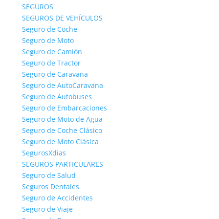
SEGUROS
Información:
644 325 160
SEGUROS DE VEHÍCULOS
WhatsApp:
644 325 160
Seguro de Coche
Seguro de Moto
SOLICITAR LLAMADA
Seguro de Camión
Seguro de Tractor
HORARIO:
Seguro de Caravana
Lunes a Viernes: 9:00 a 22:00
Seguro de AutoCaravana
Sábados: 10:00 a 15:00
Seguro de Autobuses
Seguro de Embarcaciones
Seguro de Moto de Agua
Seguro de Coche Clásico
Seguro de Moto Clásica
SegurosXdias
Copyright © 2008 -
2026 SegurosyAseguradoras.com
SEGUROS PARTICULARES
- Grupo Seguros Generales | Sistema actualizado el
Seguro de Salud
Jueves 06 de Agosto de 2026
Seguros Dentales
Utilizamos cookies para asegurar que damos la mejor experiencia
Seguro de Accidentes
al usuario en nuestro sitio web. Si continúa utilizando este sitio
Seguro de Viaje