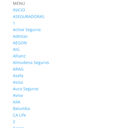
MENU
INICIO
ASEGURADORAS
1
Active Seguros
Adeslas
Seguros de Comunidades
AEGON
AIG
Allianz
Almudena Seguros
ARAG
Asefa
Asisa
Aura Seguros
Aviva
AXA
Balumba
CA Life
2