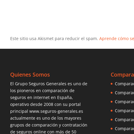
Este sitio usa Akismet para reducir el spam.
Aprende cómo se 
Quienes Somos
Compara
El Grupo Seguros Generales es uno de
Comparad
los pioneros en
comparación de
Comparad
seguros
en internet en España,
Comparad
operativo desde 2008 con su portal
Comparad
principal www.seguros-generales.es
actualmente es uno de los mayores
Comparad
grupos de comparación y contratación
Comparad
de seguros online con más de 50