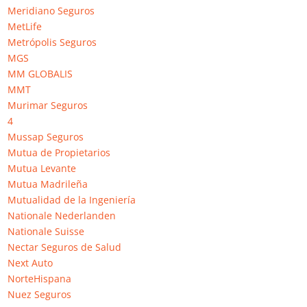
Web
Meridiano Seguros
MetLife
Metrópolis Seguros
MGS
He leído y acepto la
Política de privacidad
*
MM GLOBALIS
MMT
Murimar Seguros
4
Mussap Seguros
Mutua de Propietarios
Mutua Levante
Mutua Madrileña
Mutualidad de la Ingeniería
Nationale Nederlanden
Este sitio usa Akismet para reducir el spam.
Aprende cómo se
Nationale Suisse
procesan los datos de tus comentarios.
Nectar Seguros de Salud
Next Auto
Buscar
NorteHispana
Nuez Seguros
COMENTARIOS RECIENTES