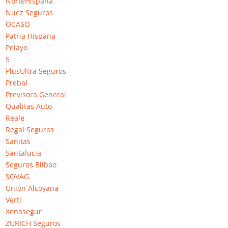
NorteHispana
avería ocasionó una serie de desperfectos, llevamos
Nuez Seguros
días sin agua fria ni caliente y sin ninguna respuesta
OCASO
por parte de la compañia Génesis. Seguiré informando
Patria Hispana
de su respuesta que espero sea rápida y adecuada al
Pelayo
servicio que pago.
5
Responder
PlusUltra Seguros
Prebal
Previsora General
José Silva
el 14 abril, 2019 a las 21:47
Qualitas Auto
Estoy muy decepcionado con Génesis. Llevo más de 40
Reale
días esperando que me den conformidad para reparar
Regal Seguros
un golpe. Me consta que la compañía contraria acepta
Sanitas
la culpa del incidente. El perito ha hecho su trabajo
Santalucia
solo después de 40 días y tras llamar varias veces a
Seguros Bilbao
Génesis. La última vez que llamé no me dieron ninguna
SOVAG
explicación. Solo excusas y que repararían
Unión Alcoyana
rápidamente. La razón puede ser que me he ido a un
Verti
taller distinto al propuesto por ellos. Parece que les da
Xenasegur
absolutamente igual no cumplir. Si esto tuviera
ZURICH Seguros