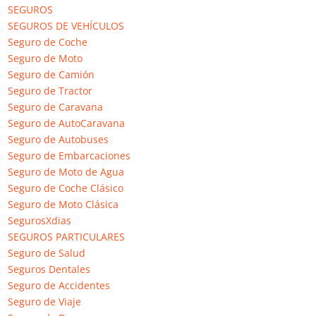
trascendencia mediática seguro que su proceder sería
SEGUROS
distinto. Una lástima. Para mí, en el mejor de los casos,
SEGUROS DE VEHÍCULOS
existe falta de profesionalidad. Aunque realmente
Seguro de Coche
pienso que lo que hay es falta de honestidad y de
Seguro de Moto
escrúpulos. Parece que todo vale. Claro, como por esto
Seguro de Camión
nadie se tira al monte ni denuncia ni nada…
Seguro de Tractor
No obstante, yo sí voy a denunciar y a tratar de darle
Seguro de Caravana
publicidad todo lo posible en redes sociales y
Seguro de AutoCaravana
plataformas digitales
Seguro de Autobuses
Seguro de Embarcaciones
Responder
Seguro de Moto de Agua
Seguro de Coche Clásico
Maritza
el 9 agosto, 2017 a las 17:48
Seguro de Moto Clásica
SegurosXdias
Como cliente de esta aseguradora Génesis les puedo
SEGUROS PARTICULARES
decir que pasan de mis reclamaciones, no me gusta no
Seguro de Salud
puedo valorarla bien si no me toman en cuenta cuando
Seguros Dentales
reclamo un mal servicio.
Seguro de Accidentes
Responder
Seguro de Viaje