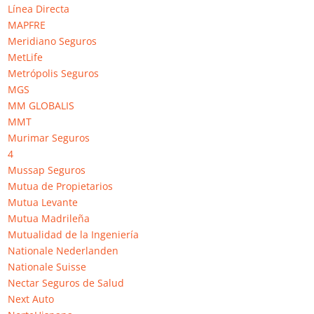
defectos, inclusive realizar una crítica constructiva pero
Línea Directa
deberá ser veraz y educado, de lo contrario su opinión será
MAPFRE
eliminada.
Meridiano Seguros
MetLife
Metrópolis Seguros
Información de Génesis Seguros
MGS
MM GLOBALIS
Disponemos de sistema que le permite opinar sobre Génesis
MMT
seguros y valorar su experiencia con Génesis Seguros.
Murimar Seguros
4
Mussap Seguros
Mutua de Propietarios
Mutua Levante
6 Comentarios
Mutua Madrileña
Mutualidad de la Ingeniería
Mercedes
Nationale Nederlanden
el 12 enero, 2021 a las 20:13
Nationale Suisse
Tengo dos seguros de hogar con esta compañía y mi
Nectar Seguros de Salud
decepción no puede ser mayor. Con el frio que hace, se
Next Auto
nos rompió una tubería y nos inundó el domicilio. La