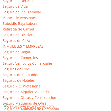
Seguro de Decesos
Seguro de Vida
Sandra
el 9 junio, 2017 a las 10:01
Seguro de R.C. Familiar
Buena atención telefónica pero poca solución física.
Planes de Pensiones
Cambiaré de aseguradora en cuanto venza el contrato.
Subsidio Baja Laboral
Retirada de Carnet
Responder
Seguro de Bicicleta
Seguros de Caza
Javier
el 5 marzo, 2017 a las 13:55
INMUEBLES Y EMPRESAS
Seguro de Hogar
Segun una tortuga un erizo y camaleon es la mejor
Seguro de Comercios
compañia de seguros…. No se no se…. Le preguntare a
Seguro Vehículos Comerciales
mi cuñao que el tambien entiende de esto….
Seguros de PYME
Responder
Seguros de Comunidades
Seguros de Hoteles
Seguro R.C. Profesional
Angel
el 31 enero, 2026 a las 11:56
Seguro de Alquiler Viviendas
Me compré un coche nuevo el 28/01 y el día antes
Seguro de Obras y Construcción
de recogerlo llamé a Genesis para informar del
Seguro Maquinas de Obra
cambio de seguro del coche viejo al nuevo.Seguro
Seguro de Animales de Compañía