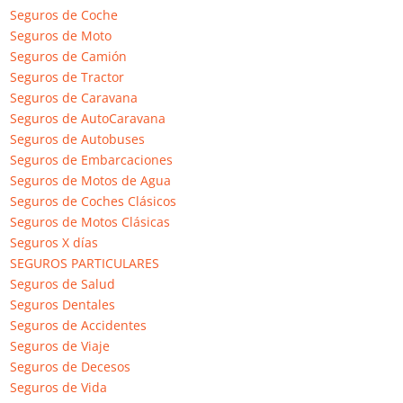
Seguros de Coche
Mohammed baghdadi
en
Pelayo
Seguros de Moto
21 abril, 2026
Seguros de Camión
Me paso lo mismo pero por coger la grúa tres veces , y llevo con
Seguros de Tractor
ellos casi 5 años y…
Seguros de Caravana
Seguros de AutoCaravana
Seguros de Autobuses
SOLICITAR SEGUROS
Seguros de Embarcaciones
Seguros de Motos de Agua
Seguros de Coches Clásicos
Seguros de Motos Clásicas
917 567 108
Seguros X días
SEGUROS PARTICULARES
INFORMACIÓN Y CONTRATACIÓN
Seguros de Salud
Seguros Dentales
Seguros de Accidentes
Seguros de Viaje
Seguros de Decesos
Seguros de Vida
Quienes Somos