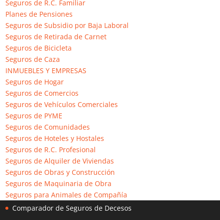
Seguros de R.C. Familiar
El Grupo Seguros Generales es uno de los pioneros en
Planes de Pensiones
comparación de seguros
en internet en España, operativo
Seguros de Subsidio por Baja Laboral
desde 2008 con su portal principal www.seguros-generales.es
Seguros de Retirada de Carnet
actualmente es uno de los mayores grupos de comparación y
Seguros de Bicicleta
contratación de seguros online con más de 50 portales en
Seguros de Caza
internet.
INMUEBLES Y EMPRESAS
Seguros de Hogar
Seguros de Comercios
Comparadores de Seguros
Seguros de Vehículos Comerciales
Seguros de PYME
Comparador de Seguros
Seguros de Comunidades
Comparador de Seguros de Coche
Seguros de Hoteles y Hostales
Comparador de Seguros de Moto
Seguros de R.C. Profesional
Seguros de Alquiler de Viviendas
Comparador de Seguros de Hogar
Seguros de Obras y Construcción
Comparador de Seguros de Salud
Seguros de Maquinaria de Obra
Comparador de Seguros de Vida
Seguros para Animales de Compañía
Comparador de Seguros de Decesos