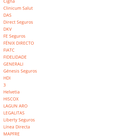
Cigna
Tu dirección de correo electrónico no será publicada.
Los
Clinicum Salut
campos obligatorios están marcados con
*
DAS
Direct Seguros
Comentario
*
DKV
FE Seguros
FÉNIX DIRECTO
FIATC
FIDELIDADE
GENERALI
Génesis Seguros
HDI
3
Nombre
*
Helvetia
HISCOX
LAGUN ARO
Correo electrónico
*
LEGALITAS
Liberty Seguros
Línea Directa
MAPFRE