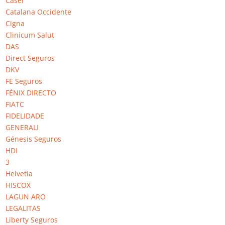
Caser
Catalana Occidente
Cigna
Clinicum Salut
DAS
Direct Seguros
Logo Génesis Seguros
DKV
FE Seguros
FÉNIX DIRECTO
Table of Contents
FIATC
FIDELIDADE
Valoraciones y opiniones de Génesis Seguros
GENERALI
Información de Génesis Seguros
Génesis Seguros
HDI
Valoraciones y opiniones de
3
Génesis Seguros
Helvetia
HISCOX
LAGUN ARO
Le invitamos a valorar y dejar su opinión sobre la compañía de
LEGALITAS
seguros Génesis Seguros. Puede realzar sus cualidades o
Liberty Seguros