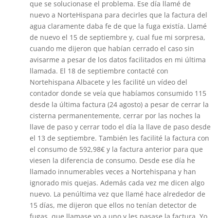
que se solucionase el problema. Ese día llamé de
nuevo a NorteHispana para decirles que la factura del
agua claramente daba fe de que la fuga existía. Llamé
de nuevo el 15 de septiembre y, cual fue mi sorpresa,
cuando me dijeron que habían cerrado el caso sin
avisarme a pesar de los datos facilitados en mi última
llamada. El 18 de septiembre contacté con
Nortehispana Albacete y les facilité un vídeo del
contador donde se veía que habíamos consumido 115
desde la última factura (24 agosto) a pesar de cerrar la
cisterna permanentemente, cerrar por las noches la
llave de paso y cerrar todo el día la llave de paso desde
el 13 de septiembre. También les facilité la factura con
el consumo de 592,98€ y la factura anterior para que
viesen la diferencia de consumo. Desde ese día he
llamado innumerables veces a Nortehispana y han
ignorado mis quejas. Además cada vez me dicen algo
nuevo. La penúltima vez que llamé hace alrededor de
15 días, me dijeron que ellos no tenían detector de
fugas, que llamase yo a uno y les pasase la factura. Yo