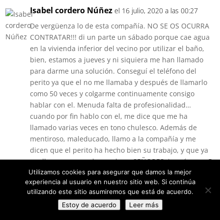
Isabel cordero Núñez
el 16 julio, 2020 a las 00:27
De vergüenza lo de esta compañía. NO SE OS OCURRA
CONTRATAR!!! di un parte un sábado porque cae agua
en la vivienda inferior del vecino por utilizar el baño,
bien, estamos a jueves y ni siquiera me han llamado
para darme una solución. Conseguí el teléfono del
perito ya que el no me llamaba y después de llamarlo
como 50 veces y colgarme continuamente consigo
hablar con el. Menuda falta de profesionalidad…
cuando por fin hablo con el, me dice que me ha
llamado varias veces en tono chulesco. Además de
mentiroso, maleducado, llamo a la compañía y me
dicen que el perito ha hecho bien su trabajo, y que ya
me llamaran cuando puedan… SEÑORES, imagínense 5
días sin poder utilizar el único baño que hay en mi
Utilizamos cookies para asegurar que damos la mejor
experiencia al usuario en nuestro sitio web. Si continúa
casa. He tenido varias compañías de seguros a lo largo
utilizando este sitio asumiremos que está de acuerdo.
de mi vida, sin duda está LA PEOR. Repito, DE
Estoy de acuerdo
Leer más
VERGÜENZA. Espero que no vivan en Badajoz capital y
tengan este seguro porque el perito tiene fama entre el