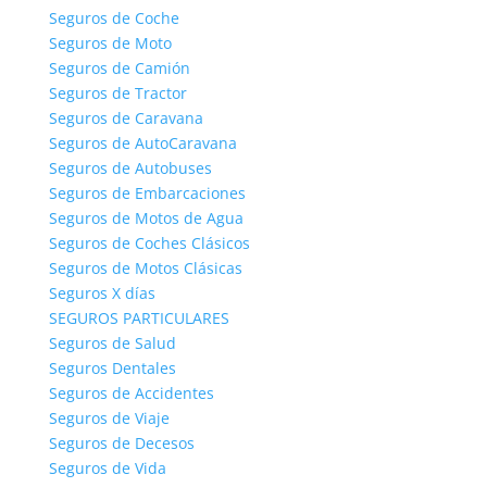
Seguros de Coche
Seguros de Moto
Seguros de Camión
Seguros de Tractor
917 567 108
Seguros de Caravana
Seguros de AutoCaravana
INFORMACIÓN Y CONTRATACIÓN
Seguros de Autobuses
Seguros de Embarcaciones
Seguros de Motos de Agua
Seguros de Coches Clásicos
Seguros de Motos Clásicas
Seguros X días
Quienes Somos
SEGUROS PARTICULARES
El Grupo Seguros Generales es uno de los pioneros
Seguros de Salud
en
comparación de seguros
en internet en España,
Seguros Dentales
operativo desde 2008 con su portal principal
Seguros de Accidentes
www.seguros-generales.es actualmente es uno de
Seguros de Viaje
los mayores grupos de comparación y contratación
Seguros de Decesos
de seguros online con más de 50 portales en
Seguros de Vida
internet.