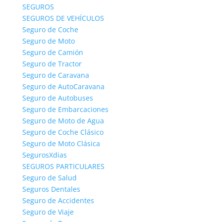
SEGUROS
asegurados.
SEGUROS DE VEHÍCULOS
Mussap Seguros de accidentes personales está
Seguro de Coche
integrado por personal especializado para atender y
Seguro de Moto
solucionar de forma rápida tales situaciones.
Seguro de Camión
Seguro de Tractor
Un seguro completamente confiable que permite
Seguro de Caravana
disponer del más amplio portafolio de servicios ante
Seguro de AutoCaravana
dichas situaciones. – Seguro de accidentes a medida
Seguro de Autobuses
– Seguro de accidentes Coberpyme
Seguro de Embarcaciones
Seguro de Moto de Agua
Seguros alquiler protegido
: destinados a respaldar y
Seguro de Coche Clásico
proteger la actividad de alquileres, respaldando a
Seguro de Moto Clásica
sus propietarios y sus edificios ante situaciones
SegurosXdias
derivadas de la actividad.
SEGUROS PARTICULARES
La mejor defensa y garantía de los Seguros de
Seguro de Salud
alquiler protegido de Mussap en variedad de
Seguros Dentales
modalidades. – Alquiler protegido locales –
Seguro de Accidentes
Responsabilidad civil
Seguro de Viaje