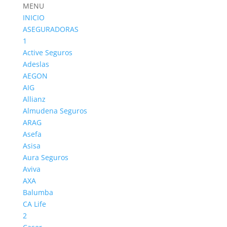
MENU
INICIO
ASEGURADORAS
1
Active Seguros
Adeslas
Mussap Seguros
AEGON
AIG
Allianz
Almudena Seguros
ARAG
Asefa
Asisa
Aura Seguros
Aviva
AXA
Balumba
CA Life
2