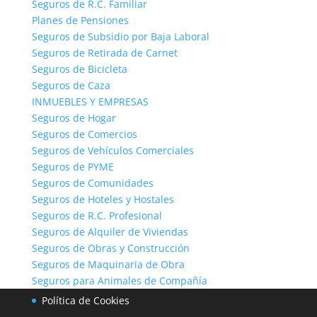
Seguros de R.C. Familiar
Planes de Pensiones
Seguros de Subsidio por Baja Laboral
Comparadores de Seguros
Seguros de Retirada de Carnet
Comparador de Seguros
Seguros de Bicicleta
Comparador de Seguros de Coche
Seguros de Caza
INMUEBLES Y EMPRESAS
Comparador de Seguros de Moto
Seguros de Hogar
Comparador de Seguros de Hogar
Seguros de Comercios
Comparador de Seguros de Salud
Seguros de Vehículos Comerciales
Comparador de Seguros de Vida
Seguros de PYME
Seguros de Comunidades
Comparador de Seguros de Decesos
Seguros de Hoteles y Hostales
Seguros de R.C. Profesional
Seguros de Alquiler de Viviendas
Contacto / Notas Legales
Seguros de Obras y Construcción
Telf. de Contacto 902 733 299
Seguros de Maquinaria de Obra
CONTACTO
Seguros para Animales de Compañía
Política de Cookies