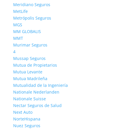
Meridiano Seguros
La información de MUSSAP Seguros contenida en
MetLife
esta página ha sido obtenida de su Web-Site,
Metrópolis Seguros
Wikipedia, y otras fuentes, con el objetivo de hacer
MGS
una descripción de MUSSAP lo mas fidedigna y
MM GLOBALIS
objetiva posible.
MMT
Buscar
Murimar Seguros
4
Mussap Seguros
COMENTARIOS RECIENTES
Mutua de Propietarios
Manuel López Arroyo
en
Línea Directa
Mutua Levante
11 mayo, 2026
Mutua Madrileña
Mutualidad de la Ingeniería
Trato nefasto. Para ahorrarse el precio de un faro
Nationale Nederlanden
nuevo, (todo se lo gastan en publicidad) lo han
Nationale Suisse
mandado reparar,…
Nectar Seguros de Salud
Adriana
en
Pelayo
Next Auto
29 abril, 2026
NorteHispana
La peor compañía de seguros, es muy fácil dar de alta a
Nuez Seguros