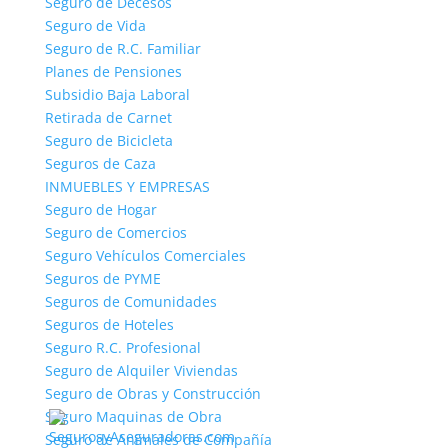
Seguro de Decesos
Otros seguros
: destinados a ofrecer una amplia
Seguro de Vida
variedad de coberturas y garantías para cada tipo de
Seguro de R.C. Familiar
actividad, con beneficios y asistencia integral
Planes de Pensiones
garantizada. – Responsabilidad civil – Mascota & cia
Subsidio Baja Laboral
– Tandem – Swing – Cobercaza – Coberpesca –
Retirada de Carnet
Agropyme – Agropecuaria
Seguro de Bicicleta
Teléfono de Contacto de Mussap Seguros 902 430
Seguros de Caza
470
E-mail de Mussap Seguros:
INMUEBLES Y EMPRESAS
mussap@mussap.net
Seguro de Hogar
Seguro de Comercios
Valoración y Opinión de Mussap
Seguro Vehículos Comerciales
Seguros
Seguros de PYME
Disponemos de sistema que le permite opinar sobre
Seguros de Comunidades
Mussap seguros y valorar su experiencia con
Seguros de Hoteles
Mussap Seguros.
Seguro R.C. Profesional
Seguro de Alquiler Viviendas
Seguro de Obras y Construcción
Seguro Maquinas de Obra
Seguro de Animales de Compañía