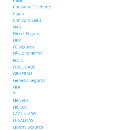
Caser
Catalana Occidente
Cigna
Clinicum Salut
DAS
Direct Seguros
Logo Mussap Seguros
DKV
FE Seguros
FÉNIX DIRECTO
Table of Contents
FIATC
FIDELIDADE
MUSSAP SEGUROS
GENERALI
Valoración y Opinión de Mussap Seguros
Génesis Seguros
HDI
MUSSAP SEGUROS
3
Helvetia
Mussap esta respaldada por una trayectoria solida
HISCOX
de más 75 años en el mercado.
LAGUN ARO
La atención y servicio a cientos de empleados la han
LEGALITAS
caracterizado como una de las compañías
Liberty Seguros