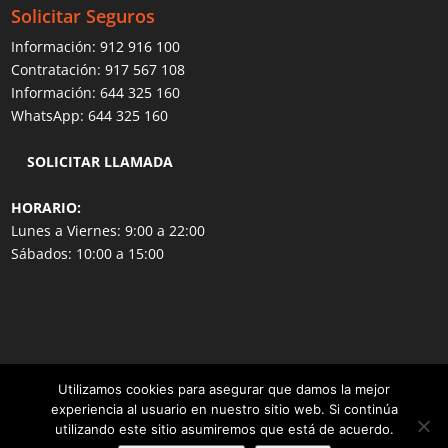
Solicitar Seguros
Información:
912 916 100
Contratación:
917 567 108
Información:
644 325 160
WhatsApp:
644 325 160
SOLICITAR LLAMADA
HORARIO:
Lunes a Viernes: 9:00 a 22:00
Sábados: 10:00 a 15:00
Utilizamos cookies para asegurar que damos la mejor
experiencia al usuario en nuestro sitio web. Si continúa
Copyright © 2008 -
2026 SegurosyAseguradoras.com - Grupo
utilizando este sitio asumiremos que está de acuerdo.
Seguros Generales | Sistema actualizado el
Jueves 06 de